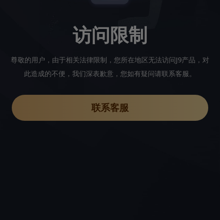
访问限制
尊敬的用户，由于相关法律限制，您所在地区无法访问J9产品，对
此造成的不便，我们深表歉意，您如有疑问请联系客服。
联系客服