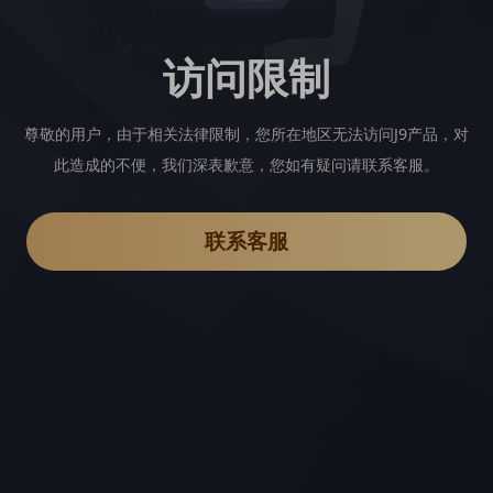
访问限制
尊敬的用户，由于相关法律限制，您所在地区无法访问J9产品，对
此造成的不便，我们深表歉意，您如有疑问请联系客服。
联系客服