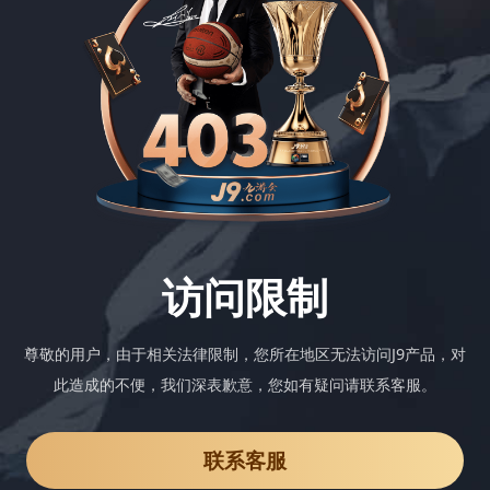
访问限制
尊敬的用户，由于相关法律限制，您所在地区无法访问J9产品，对
此造成的不便，我们深表歉意，您如有疑问请联系客服。
联系客服